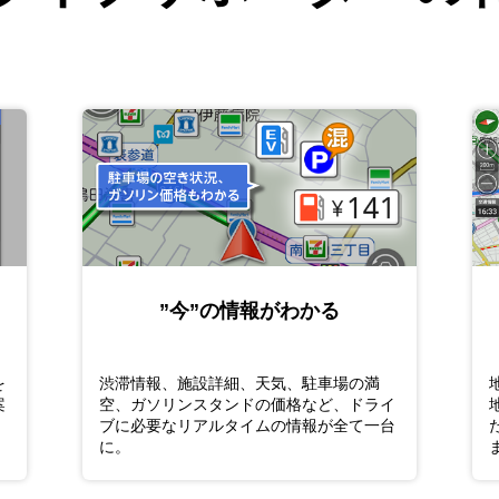
”今”の情報がわかる
を
渋滞情報、施設詳細、天気、駐車場の満
案
空、ガソリンスタンドの価格など、ドライ
ブに必要なリアルタイムの情報が全て一台
に。