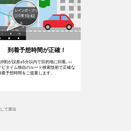
到着予想時間が正確！
約9割が誤差±5分以内で目的地に到着。
※1
ナビタイム独自のルート検索技術で正確な
到着予想時間をご提案します。
較して算出